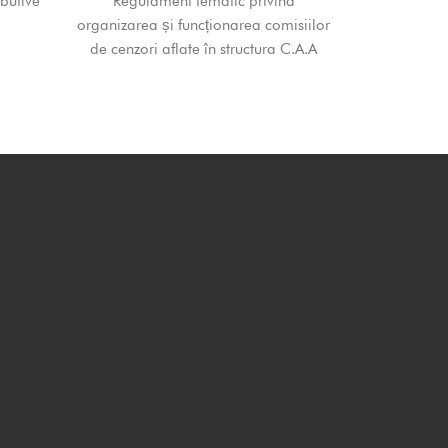
butive
Regulament tematic privind
organizarea și funcționarea comisiilor
de cenzori aflate în structura C.A.A