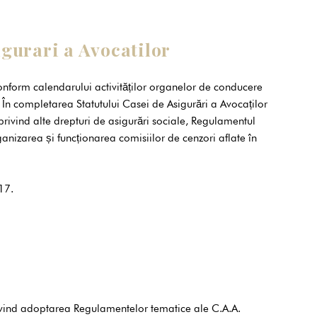
gurari a Avocatilor
 conform calendarului activităților organelor de conducere
e: În completarea Statutului Casei de Asigurări a Avocaților
ivind alte drepturi de asigurări sociale, Regulamentul
anizarea și funcționarea comisiilor de cenzori aflate în
17.
ivind adoptarea Regulamentelor tematice ale C.A.A.