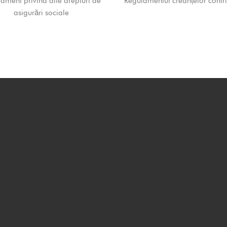
ament privind alte drepturi de
Regulamentul creanțelor contri
asigurări sociale