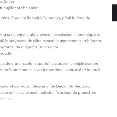
ii 5 ani;
tribuțiilor profesionale.
de către Consiliul Baroului Constanța, până la data de
ară și neremunerată a avocaților selectați. Prima etapă se
ă în susținerea de către avocați a unor tematici sub forma
ogramei de dirigenție (sau a altor
erioadă.
ție de orarul școlar, raportat la clasele / unitățile școlare
ază, iar tematicile vor fi abordate unitar, având la bază
onatorul de proiect desemnat de Decan (Av. Teodora
 sau online cu avocații selectați în echipa de proiect, cu
ctului.