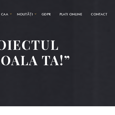
CAA
NOUTĂȚI
GDPR
PLATI ONLINE
CONTACT
ROIECTUL
COALA TA!”