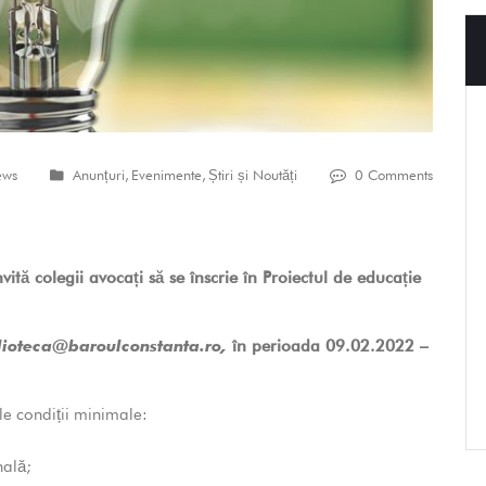
ews
Anunțuri
,
Evenimente
,
Știri și Noutăți
0 Comments
tă colegii avocați să se înscrie în Proiectul de
educație
lioteca@baroulconstanta.ro
,
în perioada 09.02.2022
–
le condiții minimale:
nală;