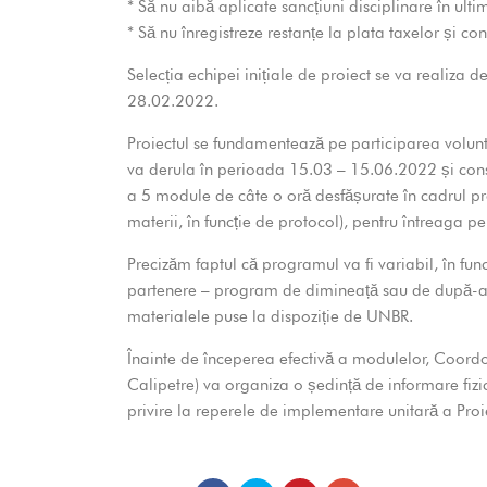
* Să nu aibă aplicate sancțiuni disciplinare în ultim
* Să nu înregistreze restanțe la plata taxelor și con
Selecția echipei inițiale de proiect se va realiza 
28.02.2022.
Proiectul se fundamentează pe participarea volunt
va derula în perioada 15.03 – 15.06.2022 și const
a 5 module de câte o oră desfășurate în cadrul pr
materii, în funcție de protocol), pentru întreaga p
Precizăm faptul că programul va fi variabil, în func
partenere – program de dimineață sau de după-ami
materialele puse la dispoziție de UNBR.
Înainte de începerea efectivă a modulelor, Coord
Calipetre) va organiza o ședință de informare fizic
privire la reperele de implementare unitară a Proie