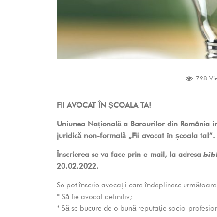
798 Vi
FII AVOCAT ÎN ȘCOALA TA!
Uniunea Națională a Barourilor din România invi
juridică non-formală „Fii avocat în școala ta!”.
Înscrierea se va face prin e-mail, la adresa
bib
20.02.2022.
Se pot înscrie avocații care îndeplinesc următoare
* Să fie avocat definitiv;
* Să se bucure de o bună reputație socio-profesio