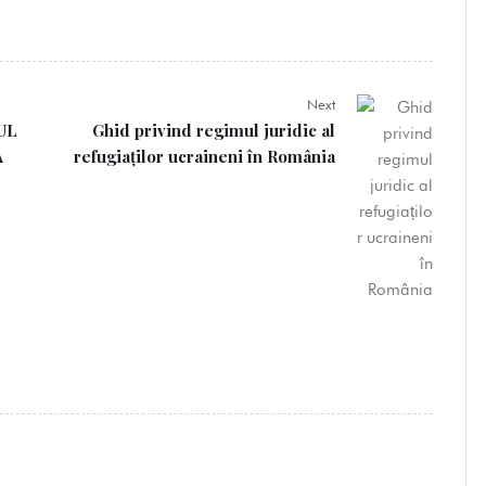
Next
UL
Ghid privind regimul juridic al
A
refugiaților ucraineni în România