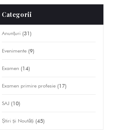
Categorii
(31)
Anunțuri
(9)
Evenimente
(14)
Examen
(17)
Examen primire profesie
(10)
SAJ
(45)
Știri și Noutăți