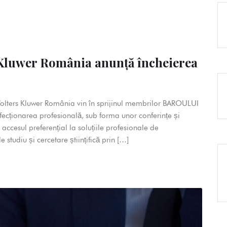
 Kluwer România anunță încheierea
olters Kluwer România vin în sprijinul membrilor BAROULUI
fecționarea profesională, sub forma unor conferințe și
) accesul preferențial la soluțiile profesionale de
e studiu și cercetare științifică prin […]