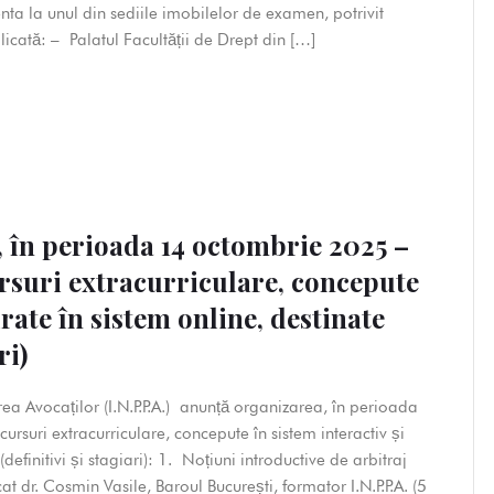
ta la unul din sediile imobilelor de examen, potrivit
licată: – Palatul Facultății de Drept din […]
, în perioada 14 octombrie 2025 –
ursuri extracurriculare, concepute
urate în sistem online, destinate
ri)
area Avocaților (I.N.P.P.A.) anunță organizarea, în perioada
suri extracurriculare, concepute în sistem interactiv și
definitivi și stagiari): 1. Noțiuni introductive de arbitraj
t dr. Cosmin Vasile, Baroul București, formator I.N.P.P.A. (5