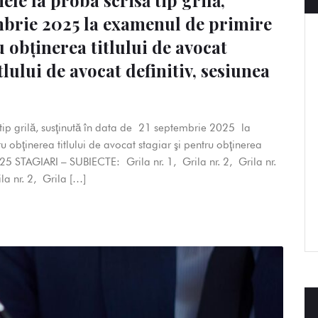
le la proba scrisă tip grilă,
embrie 2025 la examenul de primire
u obţinerea titlului de avocat
tlului de avocat definitiv, sesiunea
tip grilă, susţinută în data de 21 septembrie 2025 la
 obţinerea titlului de avocat stagiar şi pentru obţinerea
025 STAGIARI – SUBIECTE: Grila nr. 1, Grila nr. 2, Grila nr.
la nr. 2, Grila […]