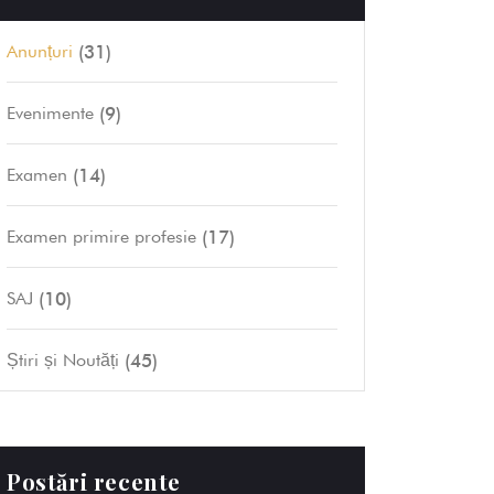
(31)
Anunțuri
(9)
Evenimente
(14)
Examen
(17)
Examen primire profesie
(10)
SAJ
(45)
Știri și Noutăți
Postări recente