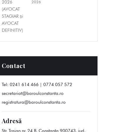
2026
Contact
Tel:
0241 614 466 | 0774 057 572
secretariat@baroulconstanta.ro
registratura@baroulconstanta.ro
Adresă
Str. Traian nr. 24 B, Constanța 900743, jud.