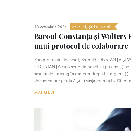
18 octombrie 2024
Anunțuri
,
Știri și Noutăți
Baroul Constanța și Wolters
unui protocol de colaborare
Prin protocolul încheiat, Baroul CONSTANȚA și W
CONSTANȚA cu o serie de beneficii privind (.) per
sesiuni de training în materia dreptului digital, (.
documentare juridică și (.) susținerea activităților d
MAI MULT