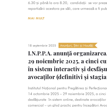
6.30 și până la ora 8.20, candidații se vor prezen
repartizării acestora pe săli, care urmează a fi pub
MAI MULT
18 septembrie 2025
Anunțuri
,
Știri și Noutăți
I.N.P.P.A. anunță organizarea
29 noiembrie 2025, a cinci c
în sistem interactiv și desfăș
avocaților (definitivi și stagia
Institutul Național pentru Pregătirea și Perfecțion
14 octombrie 2025 – 29 noiembrie 2025, a cinci cur
desfășurate în sistem online, destinate avocaților (
comercial – un ghid practic pentru începători Avoca