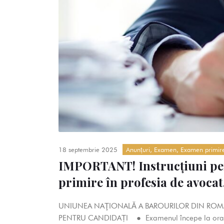
18 septembrie 2025
Anunțuri
,
Examen
,
Examen primire
IMPORTANT! Instrucțiuni pen
primire în profesia de avoca
UNIUNEA NAŢIONALĂ A BAROURILOR DIN ROM
PENTRU CANDIDAȚI ● Examenul începe la ora 0