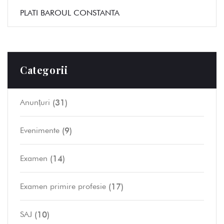
PLATI BAROUL CONSTANTA
Categorii
(31)
Anunțuri
(9)
Evenimente
(14)
Examen
(17)
Examen primire profesie
(10)
SAJ