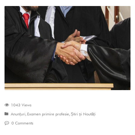
1043 Views
Anunțuri
,
Examen primire profesie
,
Știri și Noutăți
0 Comments