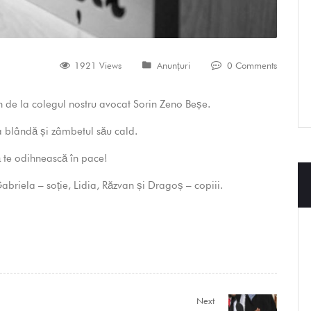
1921 Views
Anunțuri
0 Comments
n de la colegul nostru avocat Sorin Zeno Beșe.
a blândă și zâmbetul său cald.
te odihnească în pace!
abriela – soție, Lidia, Răzvan și Dragoș – copiii.
Next