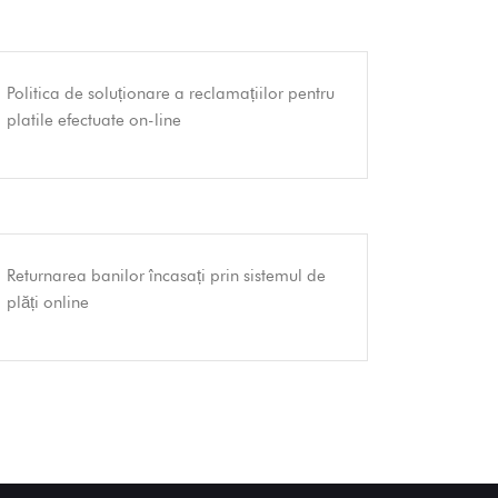
Politica de soluționare a reclamațiilor pentru
platile efectuate on-line
Returnarea banilor încasați prin sistemul de
plăți online