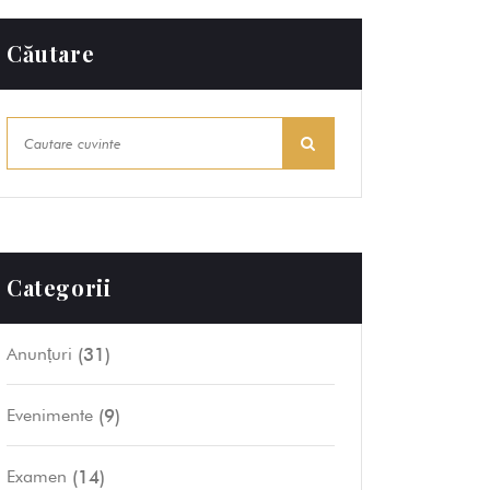
Căutare
Categorii
(31)
Anunțuri
(9)
Evenimente
(14)
Examen