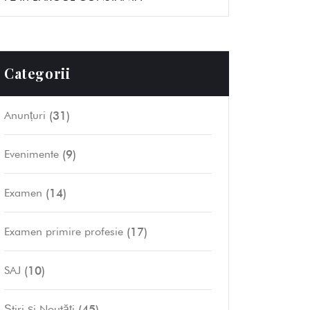
Categorii
(31)
Anunțuri
(9)
Evenimente
(14)
Examen
(17)
Examen primire profesie
(10)
SAJ
(45)
Știri și Noutăți