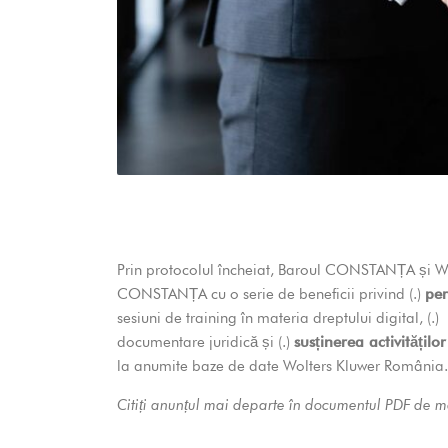
Prin protocolul încheiat, Baroul CONSTANȚA și W
CONSTANȚA cu o serie de beneficii privind (.)
per
sesiuni de training în materia dreptului digital, (.
documentare juridică și (.)
susținerea activităților
la anumite baze de date Wolters Kluwer România.
Citiți anunțul mai departe în documentul PDF de ma