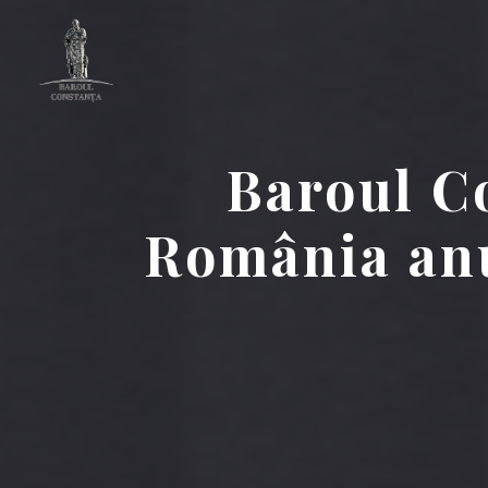
Baroul C
România anu