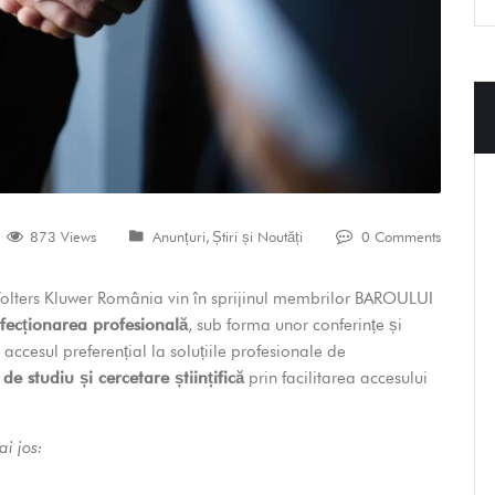
873 Views
Anunțuri
,
Știri și Noutăți
0 Comments
olters Kluwer România vin în sprijinul membrilor BAROULUI
fecționarea profesională
, sub forma unor conferințe și
) accesul preferențial la soluțiile profesionale de
 de studiu și cercetare științifică
prin facilitarea accesului
i jos: