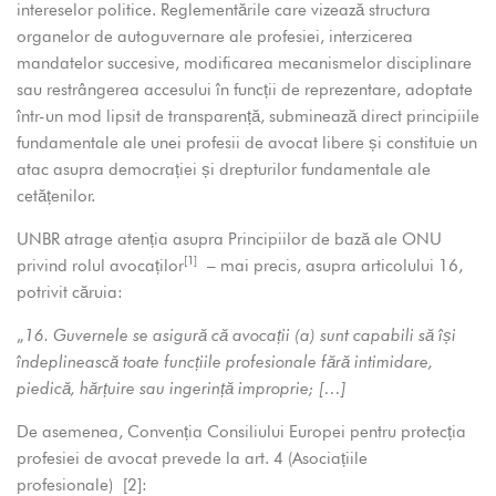
intereselor politice. Reglementările care vizează structura
organelor de autoguvernare ale profesiei, interzicerea
mandatelor succesive, modificarea mecanismelor disciplinare
sau restrângerea accesului în funcții de reprezentare, adoptate
într-un mod lipsit de transparență, subminează direct principiile
fundamentale ale unei profesii de avocat libere și constituie un
atac asupra democrației și drepturilor fundamentale ale
cetățenilor.
UNBR atrage atenția asupra Principiilor de bază ale ONU
[1]
privind rolul avocaților
– mai precis, asupra articolului 16,
potrivit căruia:
„
16. Guvernele se asigură că avocații (a) sunt capabili să își
îndeplinească toate funcțiile profesionale fără intimidare,
piedică, hărțuire sau ingerință improprie; […]
De asemenea, Convenția Consiliului Europei pentru protecția
profesiei de avocat prevede la art. 4 (Asociațiile
profesionale)
[2]
: