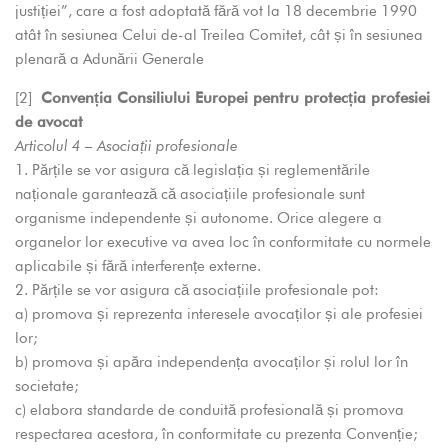
justiției”, care a fost adoptată fără vot la 18 decembrie 1990
atât în sesiunea Celui de-al Treilea Comitet, cât și în sesiunea
plenară a Adunării Generale
[2]
Convenția Consiliului Europei pentru protecția profesiei
de avocat
Articolul 4 – Asociații profesionale
1. Părțile se vor asigura că legislația și reglementările
naționale garantează că asociațiile profesionale sunt
organisme independente și autonome. Orice alegere a
organelor lor executive va avea loc în conformitate cu normele
aplicabile și fără interferențe externe.
2. Părțile se vor asigura că asociațiile profesionale pot:
a) promova și reprezenta interesele avocaților și ale profesiei
lor;
b) promova și apăra independența avocaților și rolul lor în
societate;
c) elabora standarde de conduită profesională și promova
respectarea acestora, în conformitate cu prezenta Convenție;