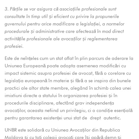
3. Părțile se vor asigura că asociațiile profesionale sunt
consultate în timp util și eficient cu privire la propunerile
guvernului pentru orice modificare a legislației, a normelor
procedurale și administrative care afectează în mod direct
activitățile profesionale ale avocaților și reglementarea
profesiei.
Este de neînțeles cum un stat aflat în plin parcurs de aderare la
Uniunea Europeană poate adopta asemenea modificări cu
impact sistemic asupra profesiei de avocat, fără o corelare cu
legislația europeană în materie și fără a se inspira din bunele
practici ale altor state membre, alegând în schimb calea unei
imixtiuni directe a statului în organizarea profesiei și în
procedurile disciplinare, afectând grav independența
avocaților, aceasta nefiind un privilegiu, ci o condiție esențială
pentru garantarea existenței unui stat de drept autentic.
UNBR este solidară cu Uniunea Avocaților din Republica
Moldova și cu toți colegii avocați care își apără demn și