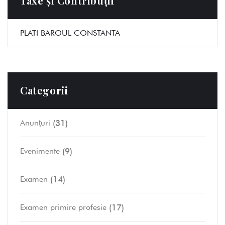
Taxe și Contribuții
PLATI BAROUL CONSTANTA
Categorii
(31)
Anunțuri
(9)
Evenimente
(14)
Examen
(17)
Examen primire profesie