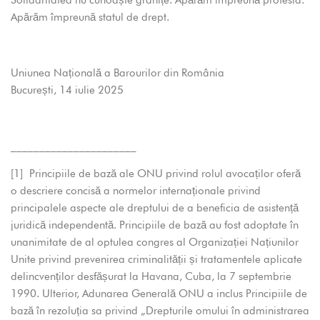
Solidaritatea nu cunoaște granițe. Apărăm împreună profesia.
Apărăm împreună statul de drept.
Uniunea Națională a Barourilor din România
București, 14 iulie 2025
______________________
[1]
Principiile de bază ale ONU privind rolul avocaților oferă
o descriere concisă a normelor internaționale privind
principalele aspecte ale dreptului de a beneficia de asistență
juridică independentă. Principiile de bază au fost adoptate în
unanimitate de al optulea congres al Organizației Națiunilor
Unite privind prevenirea criminalității și tratamentele aplicate
delincvenților desfășurat la Havana, Cuba, la 7 septembrie
1990. Ulterior, Adunarea Generală ONU a inclus Principiile de
bază în rezoluția sa privind „Drepturile omului în administrarea