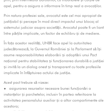
apel, pentru a asigura o informare în timp real a avocaților.
Prin natura profesiei sale, avocatul este cel mai apropiat de
justițiabil și percepe în mod direct impactul unui blocaj al
sistemului judiciar asupra societății. Avocatul poate fi un liant
între părțile implicate, un factor de echilibru și de mediere.
În fața acestor realități, UNBR face apel la autoritatea
judecătorească, la Guvernul României și la Parlament să își
asume responsabilitatea elaborării și adoptării unui Pact
național pentru stabilitatea și funcționarea durabilă a justiției
și invită la un dialog onest și transparent cu toate profesiile
implicate în înfăptuirea actului de justiție.
Acest pact trebuie să vizeze:
● asigurarea resurselor necesare bunei funcționări a
instanțelor și parchetelor, inclusiv în partea referitoare la
activitatea personalului auxiliar și a altor compartimente ale
acestora;