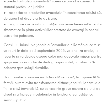
● predictibilitatea normativă în ceea ce privește cariera și
statutul profesiilor juridice;
● respectarea drepturilor avocatului în exercitarea rolului său
de garant al dreptului la apărare;
● asigurarea accesului la justiție prin remedierea întârzierilor
sistematice în plata activităților prestate de avocați în cadrul
asistenței judiciare.
Consiliul Uniunii Naționale a Barourilor din România, care se
va reuni în data de 5 septembrie 2025, va analiza evoluțiile
recente și va decide asupra celor mai adecvate măsuri pentru
sprijinirea unui cadru de dialog responsabil, constructiv și
orientat spre soluții durabile.
Doar printr-o asumare instituțională serioasă, transparentă și
fermă, putem evita transformarea disfuncționalităților actuale
într-o criză ireversibilă, cu consecințe grave asupra statului de
drept și a încrederii cetățenilor în funcționarea justiției ca
serviciu public.