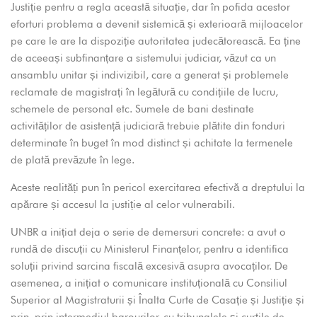
Justiție pentru a regla această situație, dar în pofida acestor
eforturi problema a devenit sistemică și exterioară mijloacelor
pe care le are la dispoziție autoritatea judecătorească. Ea ține
de aceeași subfinanțare a sistemului judiciar, văzut ca un
ansamblu unitar și indivizibil, care a generat și problemele
reclamate de magistrați în legătură cu condițiile de lucru,
schemele de personal etc. Sumele de bani destinate
activităților de asistență judiciară trebuie plătite din fonduri
determinate în buget în mod distinct și achitate la termenele
de plată prevăzute în lege.
Aceste realități pun în pericol exercitarea efectivă a dreptului la
apărare și accesul la justiție al celor vulnerabili.
UNBR a inițiat deja o serie de demersuri concrete: a avut o
rundă de discuții cu Ministerul Finanțelor, pentru a identifica
soluții privind sarcina fiscală excesivă asupra avocaților. De
asemenea, a inițiat o comunicare instituțională cu Consiliul
Superior al Magistraturii și Înalta Curte de Casație și Justiție și
prin, prin intermediul barourilor, cu tribunalele și curțile de