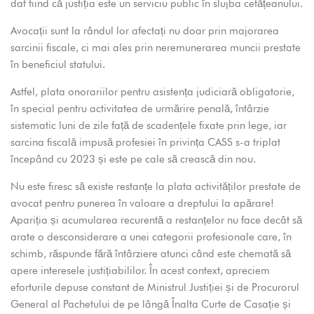
dat fiind că justiția este un serviciu public în slujba cetățeanului.
Avocații sunt la rândul lor afectați nu doar prin majorarea
sarcinii fiscale, ci mai ales prin neremunerarea muncii prestate
în beneficiul statului.
Astfel, plata onorariilor pentru asistența judiciară obligatorie,
în special pentru activitatea de urmărire penală, întârzie
sistematic luni de zile față de scadențele fixate prin lege, iar
sarcina fiscală impusă profesiei în privința CASS s-a triplat
începând cu 2023 și este pe cale să crească din nou.
Nu este firesc să existe restanțe la plata activităților prestate de
avocat pentru punerea în valoare a dreptului la apărare!
Apariția și acumularea recurentă a restanțelor nu face decât să
arate o desconsiderare a unei categorii profesionale care, în
schimb, răspunde fără întârziere atunci când este chemată să
apere interesele justițiabililor. În acest context, apreciem
eforturile depuse constant de Ministrul Justiției și de Procurorul
General al Pachetului de pe lângă Înalta Curte de Casație și