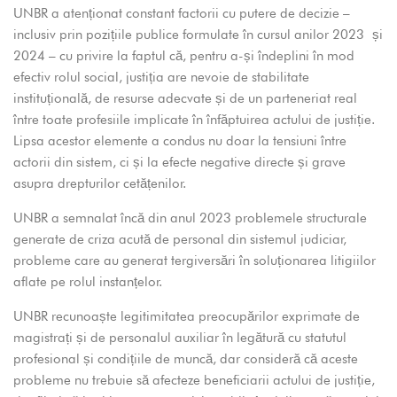
UNBR a atenționat constant factorii cu putere de decizie –
inclusiv prin pozițiile publice formulate în cursul anilor 2023 și
2024 – cu privire la faptul că, pentru a-și îndeplini în mod
efectiv rolul social, justiția are nevoie de stabilitate
instituțională, de resurse adecvate și de un parteneriat real
între toate profesiile implicate în înfăptuirea actului de justiție.
Lipsa acestor elemente a condus nu doar la tensiuni între
actorii din sistem, ci și la efecte negative directe și grave
asupra drepturilor cetățenilor.
UNBR a semnalat încă din anul 2023 problemele structurale
generate de criza acută de personal din sistemul judiciar,
probleme care au generat tergiversări în soluționarea litigiilor
aflate pe rolul instanțelor.
UNBR recunoaște legitimitatea preocupărilor exprimate de
magistrați și de personalul auxiliar în legătură cu statutul
profesional și condițiile de muncă, dar consideră că aceste
probleme nu trebuie să afecteze beneficiarii actului de justiție,