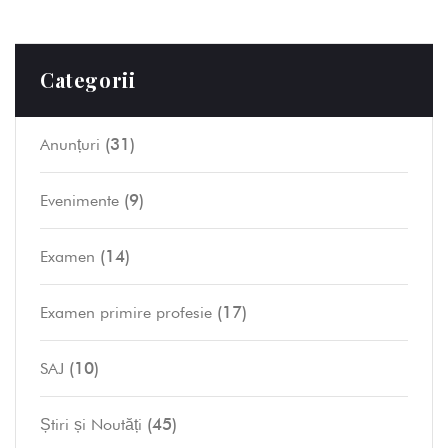
Categorii
(31)
Anunțuri
(9)
Evenimente
(14)
Examen
(17)
Examen primire profesie
(10)
SAJ
(45)
Știri și Noutăți