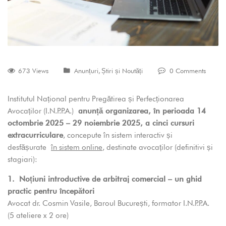
673 Views
Anunțuri
,
Știri și Noutăți
0 Comments
Institutul Național pentru Pregătirea și Perfecționarea
Avocaților (I.N.P.P.A.)
anunță organizarea, în perioada 14
octombrie 2025 – 29 noiembrie 2025, a cinci cursuri
extracurriculare
, concepute în sistem interactiv și
desfășurate
în sistem online
, destinate avocaților (definitivi și
stagiari):
1.
Noțiuni introductive de arbitraj comercial – un ghid
practic pentru începători
Avocat dr. Cosmin Vasile, Baroul București, formator I.N.P.P.A.
(5 ateliere x 2 ore)