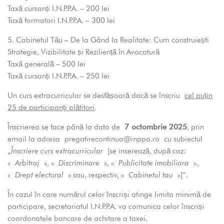
Taxă cursanți I.N.P.P.A. – 200 lei
Taxă formatori I.N.P.P.A. – 300 lei
5. Cabinetul Tău – De la Gând la Realitate: Cum construiești
Strategie, Vizibilitate și Reziliență în Avocatură
Taxă generală – 500 lei
Taxă cursanți I.N.P.P.A. – 250 lei
Un curs extracurricular se desfășoară dacă se înscriu
cel puțin
25 de participanți plătitori
.
Înscrierea se face până la data de
7 octombrie 2025
, prin
email la adresa
pregatirecontinua@inppa.ro
cu subiectul
„
Înscriere curs extracurricular
[se inserează, după caz:
«
Arbitraj
», «
Discriminare
», «
Publicitate imobiliara
»,
«
Drept electoral
» sau, respectiv, «
Cabinetul tau
»]”.
În cazul în care numărul celor înscriși atinge limita minimă de
participare, secretariatul I.N.P.P.A. va comunica celor înscriși
coordonatele bancare de achitare a taxei.