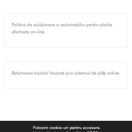
Politica de soluționare a reclamațiilor pentru platile
efectuate on-line
Returnarea banilor încasați prin sistemul de plăți online
Folosim cookie-uri pentru accesare.
© 2023 Baroul Constanța by
Binario.ro
. Toate drepturile