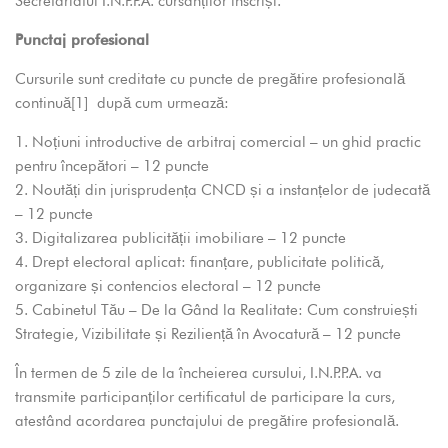
Secretariatul I.N.P.P.A. cursanților înscriși.
Punctaj profesional
Cursurile sunt creditate cu puncte de pregătire profesională
continuă
[1]
după cum urmează:
1. Noțiuni introductive de arbitraj comercial – un ghid practic
pentru începători – 12 puncte
2. Noutăți din jurisprudența CNCD și a instanțelor de judecată
– 12 puncte
3. Digitalizarea publicității imobiliare – 12 puncte
4. Drept electoral aplicat: finanțare, publicitate politică,
organizare și contencios electoral – 12 puncte
5. Cabinetul Tău – De la Gând la Realitate: Cum construiești
Strategie, Vizibilitate și Reziliență în Avocatură – 12 puncte
În termen de 5 zile de la încheierea cursului, I.N.P.P.A. va
transmite participanților certificatul de participare la curs,
atestând acordarea punctajului de pregătire profesională.