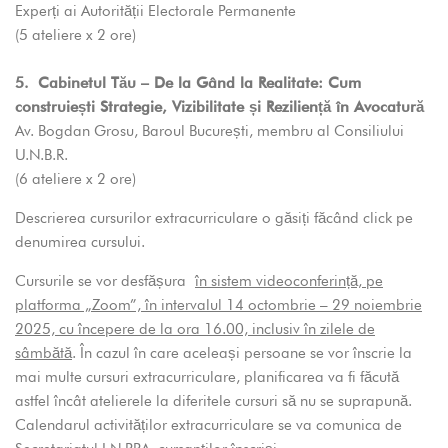
Experți ai Autorității Electorale Permanente
(5 ateliere x 2 ore)
5.
Cabinetul Tău – De la Gând la Realitate: Cum
construiești Strategie, Vizibilitate și Reziliență în Avocatură
Av. Bogdan Grosu, Baroul București, membru al Consiliului
U.N.B.R.
(6 ateliere x 2 ore)
Descrierea cursurilor extracurriculare o găsiți făcând click pe
denumirea cursului.
Cursurile se vor desfășura
în sistem videoconferință, pe
platforma „Zoom”, în intervalul 14 octombrie – 29 noiembrie
2025, cu începere de la ora 16.00, inclusiv în zilele de
sâmbătă
. În cazul în care aceleași persoane se vor înscrie la
mai multe cursuri extracurriculare, planificarea va fi făcută
astfel încât atelierele la diferitele cursuri să nu se suprapună.
Calendarul activităților extracurriculare se va comunica de