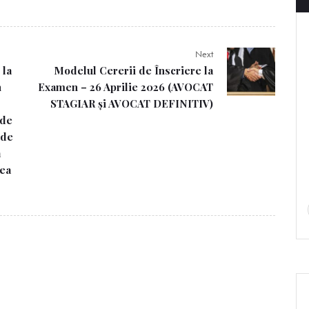
Next
 la
Modelul Cererii de Înscriere la
n
Examen – 26 Aprilie 2026 (AVOCAT
STAGIAR și AVOCAT DEFINITIV)
 de
 de
a
nea