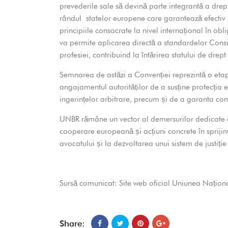
prevederile sale să devină parte integrantă a drept
rândul statelor europene care garantează efectiv
principiile consacrate la nivel internațional în obl
va permite aplicarea directă a standardelor Consili
profesiei, contribuind la întărirea statului de drept ș
Semnarea de astăzi a Convenției reprezintă o et
angajamentul autorităților de a susține protecția ef
ingerințelor arbitrare, precum și de a garanta conf
UNBR rămâne un vector al demersurilor dedicate apă
cooperare europeană și acțiuni concrete în sprijin
avocatului și la dezvoltarea unui sistem de justiție 
Sursă comunicat: Site web oficial Uniunea Națio
Share: