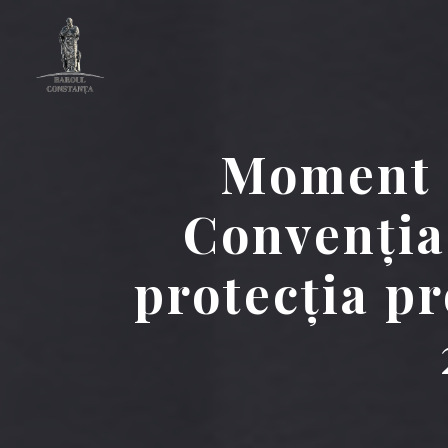
Moment i
Convenția
protecția pr