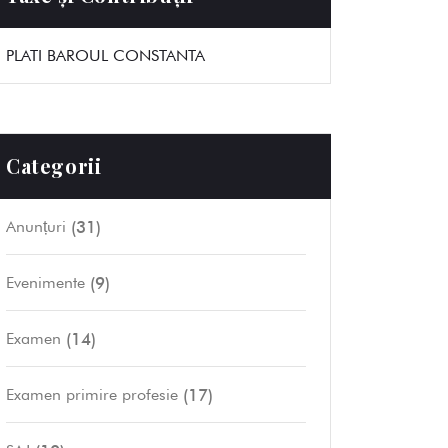
PLATI BAROUL CONSTANTA
Categorii
(31)
Anunțuri
(9)
Evenimente
(14)
Examen
(17)
Examen primire profesie