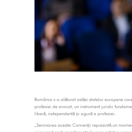
România s-a alăturat astăzi statelor europene car
profesiei de avocat, un instrument juridic fundame
liberă, independentă și sigură a profesiei.
„Semnarea acestei Convenții reprezintă un moment 