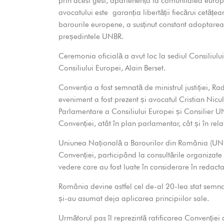
prin acest gest, apartenența la comunitatea europ
avocatului este garanția libertății fiecărui cetățe
barourile europene, a susținut constant adoptarea 
președintele UNBR.
Ceremonia oficială a avut loc la sediul Consiliulu
Consiliului Europei, Alain Berset.
Convenția a fost semnată de ministrul justiției, 
eveniment a fost prezent și avocatul Cristian Ni
Parlamentare a Consiliului Europei și Consilier U
Convenției, atât în plan parlamentar, cât și în re
Uniunea Națională a Barourilor din România (UNBR
Convenției, participând la consultările organizate
vedere care au fost luate în considerare în redact
România devine astfel cel de-al 20-lea stat semna
și-au asumat deja aplicarea principiilor sale.
Următorul pas îl reprezintă ratificarea Convenției