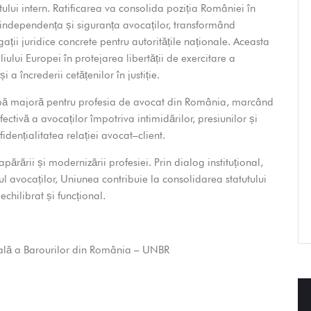
ului intern. Ratificarea va consolida poziția României în
 independența și siguranța avocaților, transformând
igații juridice concrete pentru autoritățile naționale. Aceasta
ului Europei în protejarea libertății de exercitare a
i a încrederii cetățenilor în justiție.
apă majoră pentru profesia de avocat din România, marcând
ectivă a avocaților împotriva intimidărilor, presiunilor și
idențialitatea relației avocat–client.
rării și modernizării profesiei. Prin dialog instituțional,
ul avocaților, Uniunea contribuie la consolidarea statutului
echilibrat și funcțional.
nală a Barourilor din România – UNBR