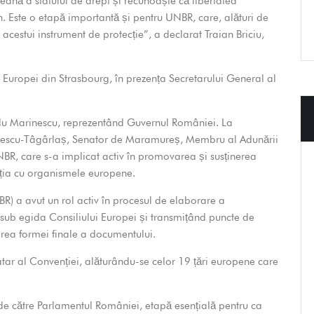
eană a statului de drept și recunoaște că libertatea
an. Este o etapă importantă și pentru UNBR, care, alături de
acestui instrument de protecție”, a declarat Traian Briciu,
i Europei din Strasbourg, în prezența Secretarului General al
Radu Marinescu, reprezentând Guvernul României. La
culescu-Tâgârlaș, Senator de Maramureș, Membru al Adunării
NBR, care s-a implicat activ în promovarea și susținerea
lația cu organismele europene.
) a avut un rol activ în procesul de elaborare a
 sub egida Consiliului Europei și transmițând puncte de
area formei finale a documentului.
tar al Convenției, alăturându-se celor 19 țări europene care
 de către Parlamentul României, etapă esențială pentru ca