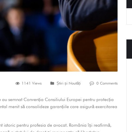
1141 Views
Știri și Noutăți
0 Comments
e au semnat Convenția Consiliului Europei pentru protecția
ntal menit să consolideze garanțiile care asigură exercitarea
istoric pentru profesia de avocat. România își reafirmă,