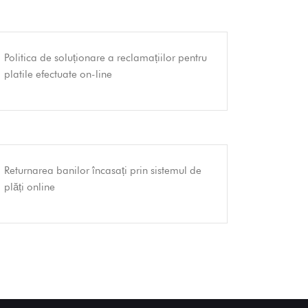
Politica de soluționare a reclamațiilor pentru
platile efectuate on-line
Returnarea banilor încasați prin sistemul de
plăți online