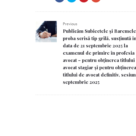
Previous
Publicăm Subiectele şi Baremele
proba scrisă tip grilă, susţinută î
data de 21 septembrie 2025 la
examenul de primire în profesia
avocat – pentru obţinerea titlului
avocat stagiar şi pentru obţinere
titlului de avocat definitiv, sesiu
septembrie 2025