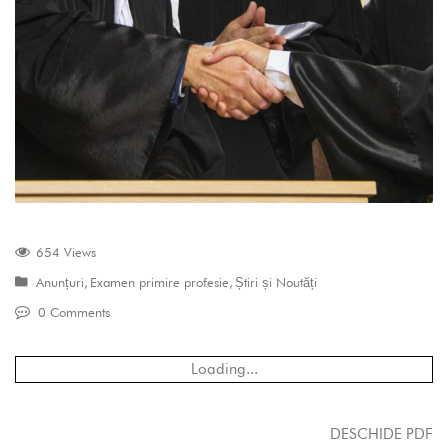
654 Views
Anunțuri
,
Examen primire profesie
,
Știri și Noutăți
0 Comments
Loading...
DESCHIDE PDF