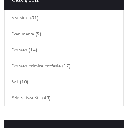
(31)
Anunțuri
(9)
Evenimente
(14)
Examen
(17)
Examen primire profesie
(10)
SAJ
(45)
Știri și Noutăți