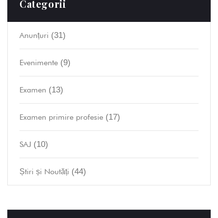
Categorii
(31)
Anunțuri
(9)
Evenimente
(13)
Examen
(17)
Examen primire profesie
(10)
SAJ
(44)
Știri și Noutăți