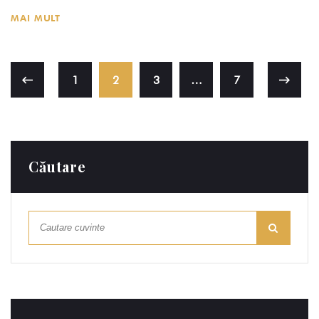
MAI MULT
1
2
3
…
7
Căutare