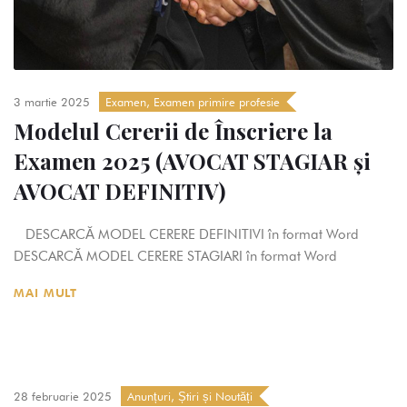
3 martie 2025
Examen
,
Examen primire profesie
Modelul Cererii de Înscriere la
Examen 2025 (AVOCAT STAGIAR și
AVOCAT DEFINITIV)
DESCARCĂ MODEL CERERE DEFINITIVI în format Word
DESCARCĂ MODEL CERERE STAGIARI în format Word
MAI MULT
28 februarie 2025
Anunțuri
,
Știri și Noutăți