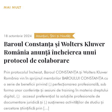
MAI MULT
18 octombrie 2024
Anunțuri
,
Știri și Noutăți
Baroul Constanța și Wolters Kluwer
România anunță încheierea unui
protocol de colaborare
Prin protocolul încheiat, Baroul CONSTANȚA și Wolters Kluwer
România vin în sprijinul membrilor BAROULUI CONSTANȚA cu
o serie de beneficii privind (.) perfecționarea profesională, sub
forma unor conferințe și sesiuni de training în materia dreptului
digital, (.) accesul preferențial la soluțiile profesionale de
documentare juridică și (.) susținerea activităților de studiu și
cercetare științifică prin […]