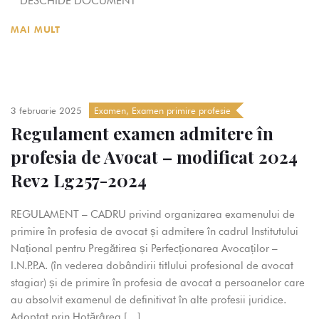
DESCHIDE DOCUMENT
MAI MULT
3 februarie 2025
Examen
,
Examen primire profesie
Regulament examen admitere în
profesia de Avocat – modificat 2024
Rev2 Lg257-2024
REGULAMENT – CADRU privind organizarea examenului de
primire în profesia de avocat și admitere în cadrul Institutului
Național pentru Pregătirea și Perfecționarea Avocaților –
I.N.P.P.A. (în vederea dobândirii titlului profesional de avocat
stagiar) și de primire în profesia de avocat a persoanelor care
au absolvit examenul de definitivat în alte profesii juridice.
Adoptat prin Hotărârea […]