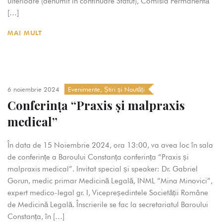
ulterioare (denumit în continuare Statut), Comisia Permanentă
[…]
MAI MULT
6 noiembrie 2024
Evenimente
,
Știri și Noutăți
Conferința “Praxis și malpraxis
medical”
În data de 15 Noiembrie 2024, ora 13:00, va avea loc în sala
de conferințe a Baroului Constanța conferința “Praxis și
malpraxis medical”. Invitat special și speaker: Dr. Gabriel
Gorun, medic primar Medicină Legală, INML “Mina Minovici”,
expert medico-legal gr. I, Vicepreședintele Societății Române
de Medicină Legală. Înscrierile se fac la secretariatul Baroului
Constanța, în […]