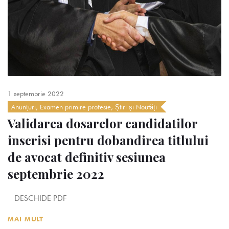
1 septembrie 2022
Anunțuri
,
Examen primire profesie
,
Știri și Noutăți
Validarea dosarelor candidatilor
inscrisi pentru dobandirea titlului
de avocat definitiv sesiunea
septembrie 2022
DESCHIDE PDF
MAI MULT