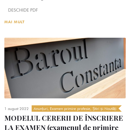
DESCHIDE PDF
MAI MULT
1 august 2022
Anunțuri
,
Examen primire profesie
,
Știri și Noutăți
MODELUL CERERII DE ÎNSCRIERE
LA EXAMEN (examenul de primire