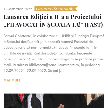
12 septembrie 2022
Evenimente
,
Știri și Noutăți
Lansarea Ediției a II-a a Proiectului
„FII AVOCAT ÎN ȘCOALA TA!” (FAST)
Baroul Constanța, în colaborare cu UNBR și Fundația Europrof
a Baroului desfășoară și în această toamnă Proiectul de
educație juridică non-formală „Fii avocat în școala ta!”, în
unitățile de învățământ din județul Constanța. Înscrierile
colegilor avocați voluntari în acest program se pot face prin e-
mail, la adresa biblioteca@baroulconstanta.ro, în perioada
12.09.2022 – 22.09.2022. Se pot […]
MAI MULT