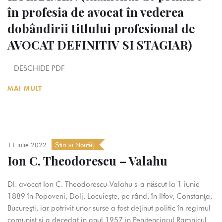
în profesia de avocat în vederea
dobândirii titlului profesional de
AVOCAT DEFINITIV SI STAGIAR)
DESCHIDE PDF
MAI MULT
11 iulie 2022
Știri și Noutăți
Ion C. Theodorescu – Valahu
Dl. avocat Ion C. Theodorescu-Valahu s-a născut la 1 iunie
1889 în Popoveni, Dolj. Locuieşte, pe rând, în Ilfov, Constanţa,
Bucureşti, iar potrivit unor surse a fost deținut politic în regimul
comunist si a decedat in anul 1957 in Penitenciarul Ramnicul