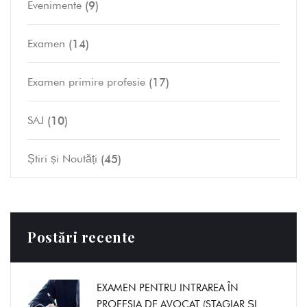
(9)
Evenimente
(14)
Examen
(17)
Examen primire profesie
(10)
SAJ
(45)
Știri și Noutăți
Postări recente
EXAMEN PENTRU INTRAREA ÎN
PROFESIA DE AVOCAT (STAGIAR ȘI